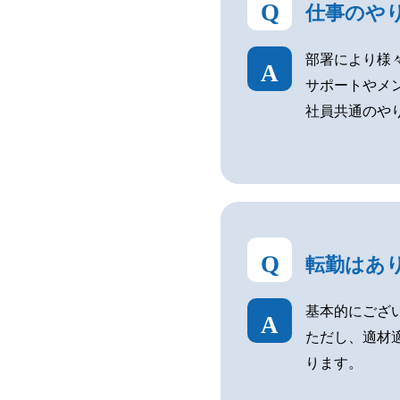
Q
仕事のや
部署により様
A
サポートやメ
社員共通のや
Q
転勤はあ
基本的にござ
A
ただし、適材
ります。