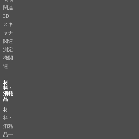
関連
3D
スキ
ャナ
関連
測定
機関
連
材
料・
消耗
品
材
料・
消耗
品一