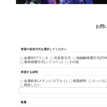
お問
希望の造形方式を選択してください
金属3Dプリンタ
光造形方式
熱融解積層方式(FDM
液体積層方式(シリコーン)
その他
希望する材料
金属粉末(ステンレス/アルミ)
樹脂材料
ス―パエ
相談したい
数量