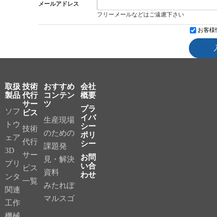
メールアドレス
フリーメールなどはご遠慮下さい
お客様
取扱
技術
おすすめ
会社
製品
代行
コンテン
概要
サー
ツ
プラ
ソフ
ビス
イバ
生産現場
トウ
シー
技術
のための
ポリ
ェア
代行
シー
課題発
3D
サー
お問
見・解決
プリ
い合
ビス
資料
わせ
ンタ
一覧
みたれぽ
関連
マルスゴ
工作
機械