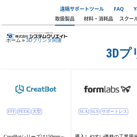
ホーム
»
3Dプリンタ関連
遠隔サポートツール
FAQ
取扱製品
材料・消耗品
スクー
ホーム
»
3Dプリンタ関連
3D
FFF
PEEK
大型
SLA
SLS
サポートレス
CreatBotシリーズは150mm～
導入しやすい価格の工業用