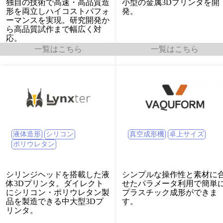
独自の技術で高速・高品質造
⼩型の⾦属3Dプリンタを開
形を両立しハイコストパフォ
発。
ーマンスを実現。研究開発か
ら高品質試作まで幅広く対
応。
一覧はこちら
一覧はこちら
真空成形機
卓上サイズ
液体造形
シリコン
ポリウレタン
シリンジヘッドを搭載した液
シンプルな操作性と素材に
体3Dプリンタ。ダイレクト
せたパラメータ利用で簡単
にシリコン・ポリウレタン製
プラスチック成形ができま
品を製造できる中大型3Dプ
す。
リンタ。