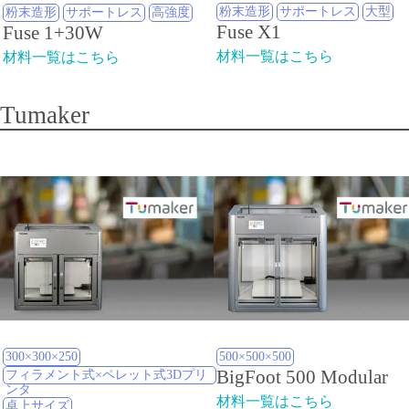
粉末造形
サポートレス
大型
粉末造形
サポートレス
高強度
Fuse X1
Fuse 1+30W
材料一覧はこちら
材料一覧はこちら
Tumaker
300×300×250
500×500×500
BigFoot 500 Modular
フィラメント式×ペレット式3Dプリ
ンタ
材料一覧はこちら
卓上サイズ