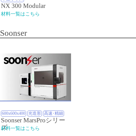
NX 300 Modular
材料一覧はこちら
Soonser
600x600x400
光造形
高速･精細
Soonser MarsProシリー
ズ
材料一覧はこちら