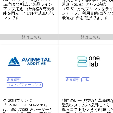
1m角まで幅広い製品ライン
造形（SLA）と粉末焼結
アップ揃え、低価格&充実機
（SLS）方式プリンタをラ
能を両立したFFF方式3Dプリ
ンアップ。利用目的に応じ
ンタです。
最適な1台を選択できます。
一覧はこちら
一覧はこちら
金属造形
小型
金属造形
コストパフォーマンス
金属3Dプリンタ
独自のレーザ技術と革新的
「AVIMETAL MT-Series」
造形システムの採用により
は、高出力500Wレーザーと
導入コストを大きく削減し