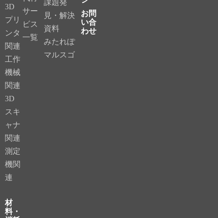
課題発
3D
サー
お問
見・解決
プリ
い合
ビス
資料
わせ
ンタ
一覧
みたれぽ
関連
マルスゴ
工作
機械
関連
3D
スキ
ャナ
関連
測定
機関
連
材
料・