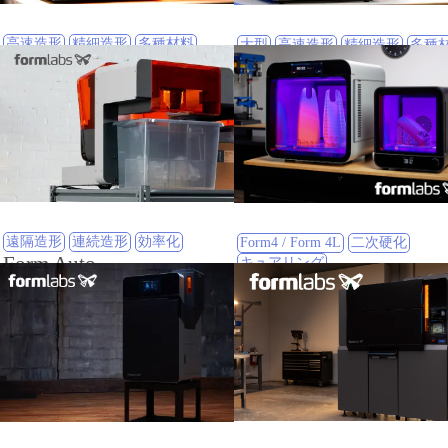
高速造形
精細造形
多種材料
大型
高速造形
精細造形
多種
Form 4
Form 4L
材料一覧はこちら
材料一覧はこちら
遠隔造形
連続造形
効率化
Form4 / Form 4L
二次硬化
Form Auto
キュアリング
Form Cure / Form Cure 
材料一覧はこちら
材料一覧はこちら