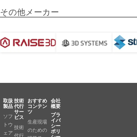
その他メーカー
取扱
技術
おすすめ
会社
製品
代行
コンテン
概要
サー
ツ
プラ
ソフ
ビス
イバ
生産現場
トウ
シー
技術
のための
ポリ
ェア
代行
シー