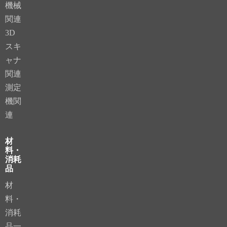
機械
関連
3D
スキ
ャナ
関連
測定
機関
連
材
料・
消耗
品
材
料・
消耗
品一