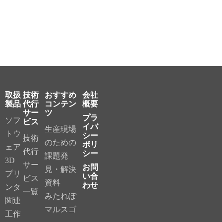
取扱
技術
おすすめ
会社
製品
代行
コンテン
概要
サー
ツ
プラ
ソフ
ビス
イバ
生産現場
トウ
シー
技術
のための
ポリ
ェア
代行
シー
課題発
3D
サー
お問
見・解決
プリ
い合
ビス
資料
わせ
ンタ
一覧
みたれぽ
関連
マルスゴ
工作