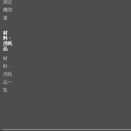
測定
機関
連
材
料・
消耗
品
材
料・
消耗
品一
覧