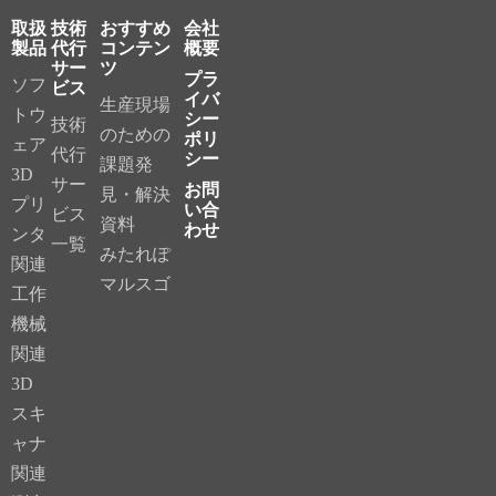
取扱
技術
おすすめ
会社
製品
代行
コンテン
概要
サー
ツ
プラ
ソフ
ビス
イバ
生産現場
トウ
シー
技術
のための
ポリ
ェア
代行
シー
課題発
3D
サー
お問
見・解決
プリ
い合
ビス
資料
わせ
ンタ
一覧
みたれぽ
関連
マルスゴ
工作
機械
関連
3D
スキ
ャナ
関連