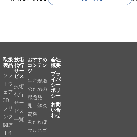
取扱
技術
おすすめ
会社
製品
代行
コンテン
概要
サー
ツ
プラ
ソフ
ビス
イバ
生産現場
トウ
シー
技術
のための
ポリ
ェア
代行
シー
課題発
3D
サー
お問
見・解決
プリ
い合
ビス
資料
わせ
ンタ
一覧
みたれぽ
関連
マルスゴ
工作