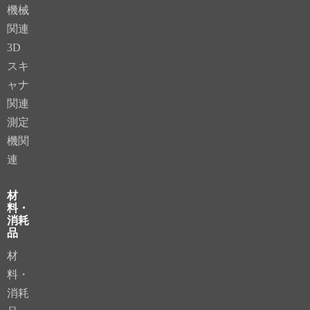
機械
関連
3D
スキ
ャナ
関連
測定
機関
連
材
料・
消耗
品
材
料・
消耗