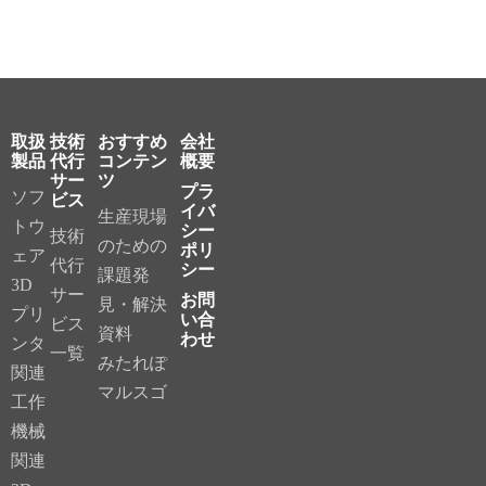
取扱
技術
おすすめ
会社
製品
代行
コンテン
概要
サー
ツ
プラ
ソフ
ビス
イバ
生産現場
トウ
シー
技術
のための
ポリ
ェア
代行
シー
課題発
3D
サー
お問
見・解決
プリ
い合
ビス
資料
わせ
ンタ
一覧
みたれぽ
関連
マルスゴ
工作
機械
関連