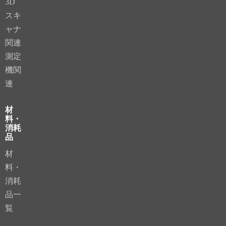
3D
スキ
ャナ
関連
測定
機関
連
材
料・
消耗
品
材
料・
消耗
品一
覧