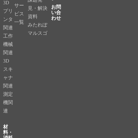
3D
サー
お問
見・解決
プリ
い合
ビス
資料
わせ
ンタ
一覧
みたれぽ
関連
マルスゴ
工作
機械
関連
3D
スキ
ャナ
関連
測定
機関
連
材
料・
消耗