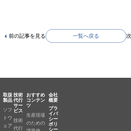
前の記事
を見る
一覧へ戻る
取扱
技術
おすすめ
会社
製品
代行
コンテン
概要
サー
ツ
プラ
ソフ
ビス
イバ
生産現場
トウ
シー
技術
のための
ポリ
ェア
代行
シー
課題発