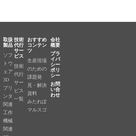
取扱
技術
おすすめ
会社
製品
代行
コンテン
概要
サー
ツ
プラ
ソフ
ビス
イバ
生産現場
トウ
シー
技術
のための
ポリ
ェア
代行
シー
課題発
3D
サー
お問
見・解決
プリ
い合
ビス
資料
わせ
ンタ
一覧
みたれぽ
関連
マルスゴ
工作
機械
関連