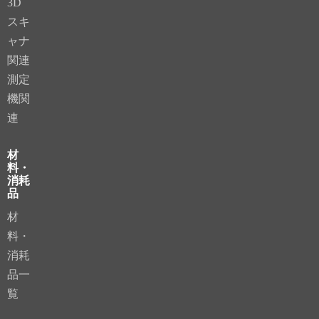
3D
スキ
ャナ
関連
測定
機関
連
材
料・
消耗
品
材
料・
消耗
品一
覧