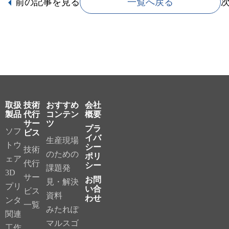
前の記事
を見る
一覧へ戻る
取扱
技術
おすすめ
会社
製品
代行
コンテン
概要
サー
ツ
プラ
ソフ
ビス
イバ
生産現場
トウ
シー
技術
のための
ポリ
ェア
代行
シー
課題発
3D
サー
お問
見・解決
プリ
い合
ビス
資料
わせ
ンタ
一覧
みたれぽ
関連
マルスゴ
工作