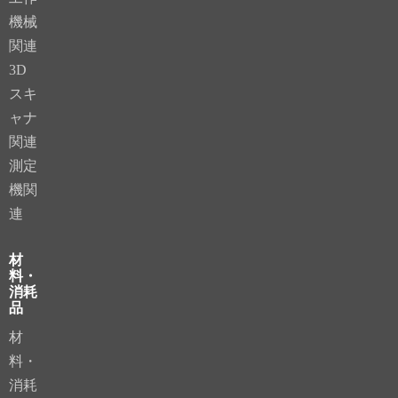
機械
関連
3D
スキ
ャナ
関連
測定
機関
連
材
料・
消耗
品
材
料・
消耗