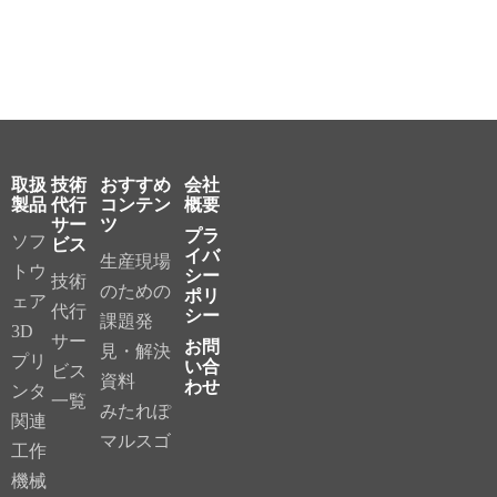
取扱
技術
おすすめ
会社
製品
代行
コンテン
概要
サー
ツ
プラ
ソフ
ビス
イバ
生産現場
トウ
シー
技術
のための
ポリ
ェア
代行
シー
課題発
3D
サー
お問
見・解決
プリ
い合
ビス
資料
わせ
ンタ
一覧
みたれぽ
関連
マルスゴ
工作
機械