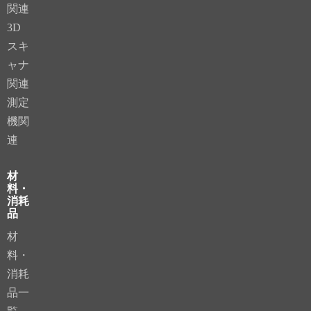
関連
3D
スキ
ャナ
関連
測定
機関
連
材
料・
消耗
品
材
料・
消耗
品一