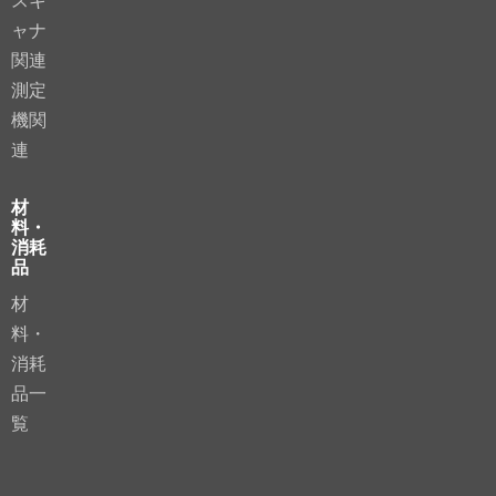
スキ
ャナ
関連
測定
機関
連
材
料・
消耗
品
材
料・
消耗
品一
覧