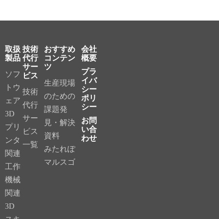
取扱
技術
おすすめ
会社
製品
代行
コンテン
概要
サー
ツ
プラ
ソフ
ビス
イバ
生産現場
トウ
シー
技術
のための
ポリ
ェア
代行
シー
課題発
3D
サー
お問
見・解決
プリ
い合
ビス
資料
わせ
ンタ
一覧
みたれぽ
関連
マルスゴ
工作
機械
関連
3D