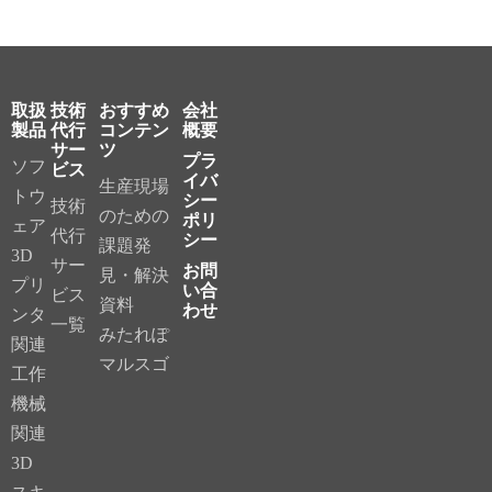
取扱
技術
おすすめ
会社
製品
代行
コンテン
概要
サー
ツ
プラ
ソフ
ビス
イバ
生産現場
トウ
シー
技術
のための
ポリ
ェア
代行
シー
課題発
3D
サー
お問
見・解決
プリ
い合
ビス
資料
わせ
ンタ
一覧
みたれぽ
関連
マルスゴ
工作
機械
関連
3D