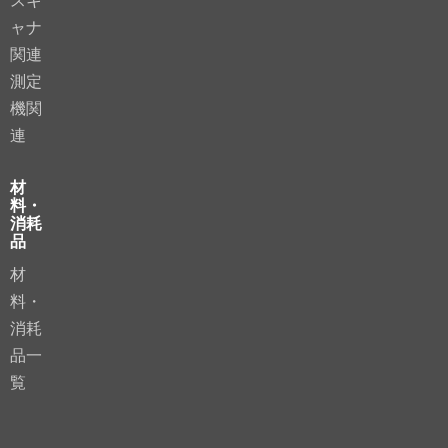
スキ
ャナ
関連
測定
機関
連
材
料・
消耗
品
材
料・
消耗
品一
覧