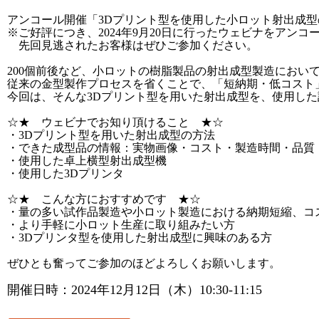
アンコール開催「3Dプリント型を使用した小ロット射出成
※ご好評につき、2024年9月20日に行ったウェビナをアン
先回見逃されたお客様はぜひご参加ください。
200個前後など、小ロットの樹脂製品の射出成型製造におい
従来の金型製作プロセスを省くことで、「短納期・低コスト
今回は、そんな3Dプリント型を用いた射出成型を、使用し
☆★ ウェビナでお知り頂けること ★☆
・3Dプリント型を用いた射出成型の方法
・できた成型品の情報：実物画像・コスト・製造時間・品質
・使用した卓上横型射出成型機
・使用した3Dプリンタ
☆★ こんな方におすすめです ★☆
・量の多い試作品製造や小ロット製造における納期短縮、コ
・より手軽に小ロット生産に取り組みたい方
・3Dプリンタ型を使用した射出成型に興味のある
ぜひとも奮ってご参加のほどよろしくお願いします。
開催日時：2024年12月12日（木）10:30-11:15