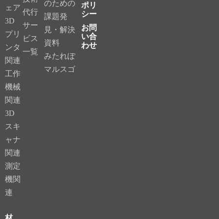
のための
ポリ
ェア
代行
シー
課題発
3D
サー
お問
見・解決
プリ
い合
ビス
資料
わせ
ンタ
一覧
みたれぽ
関連
マルスゴ
工作
機械
関連
3D
スキ
ャナ
関連
測定
機関
連
材