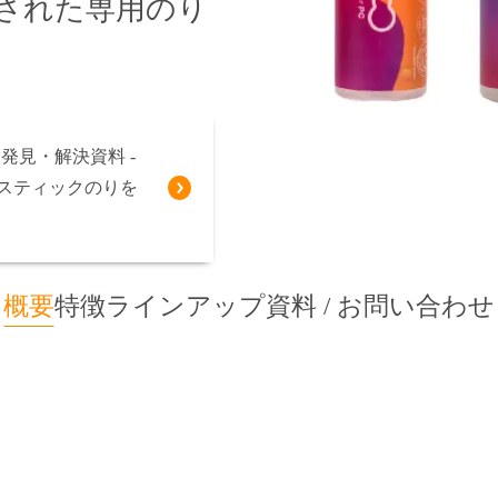
発された専用のり
発見・解決資料 -
9：スティックのりを
概要
特徴
ラインアップ
資料 / お問い合わせ