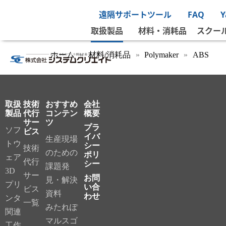
遠隔サポートツール
FAQ
取扱製品
材料・消耗品
スクー
ホーム
材料/消耗品
Polymaker
ABS
取扱
技術
おすすめ
会社
製品
代行
コンテン
概要
サー
ツ
プラ
ソフ
ビス
イバ
生産現場
トウ
シー
技術
のための
ポリ
ェア
代行
シー
課題発
3D
サー
お問
見・解決
プリ
い合
ビス
資料
わせ
ンタ
一覧
みたれぽ
関連
マルスゴ
工作