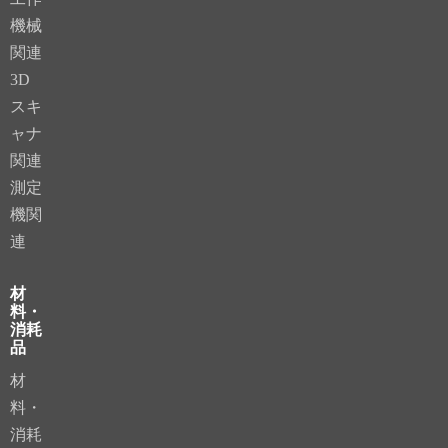
機械
関連
3D
スキ
ャナ
関連
測定
機関
連
材
料・
消耗
品
材
料・
消耗