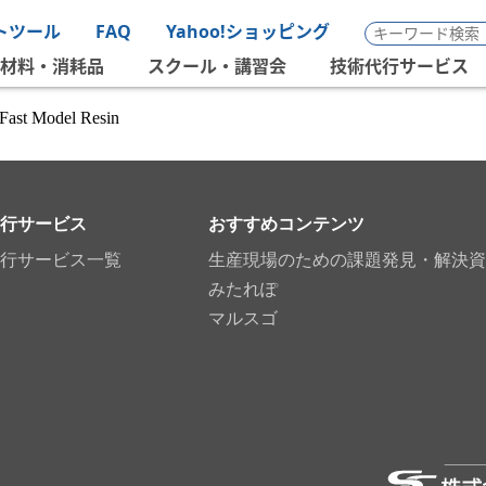
トツール
FAQ
Yahoo!ショッピング
材料・消耗品
スクール・講習会
技術代行サービス
Fast Model Resin
行サービス
おすすめコンテンツ
行サービス一覧
生産現場のための課題発見・解決資
みたれぽ
マルスゴ