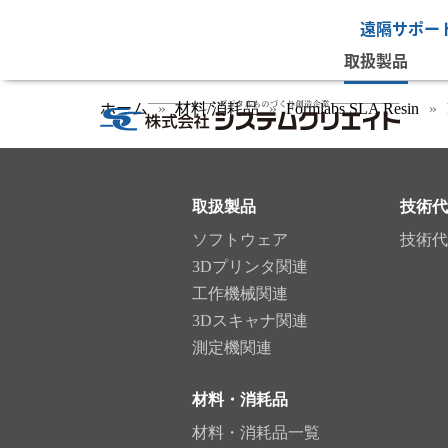
遠隔サポー
取扱製品
ホーム
材料/消耗品
Formlabs SLA Resin
取扱製品
技術代
ソフトウェア
技術代
3Dプリンタ関連
工作機械関連
3Dスキャナ関連
測定機関連
材料・消耗品
材料・消耗品一覧