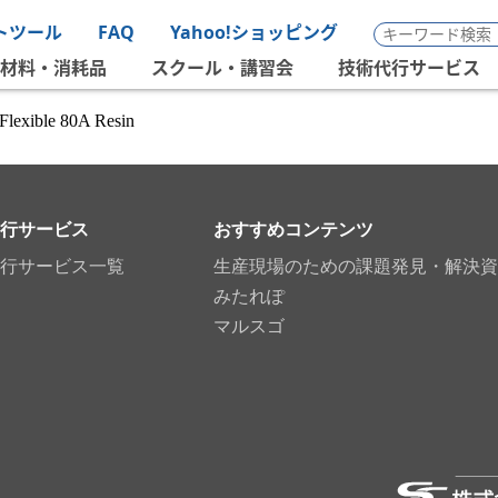
トツール
FAQ
Yahoo!ショッピング
材料・消耗品
スクール・講習会
技術代行サービス
Flexible 80A Resin
行サービス
おすすめコンテンツ
行サービス一覧
生産現場のための課題発見・解決資
みたれぽ
マルスゴ