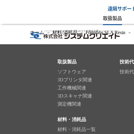
遠隔サポー
取扱製品
ホーム
材料/消耗品
Formlabs SLA Resin
取扱製品
技術代
ソフトウェア
技術代
3Dプリンタ関連
工作機械関連
3Dスキャナ関連
測定機関連
材料・消耗品
材料・消耗品一覧