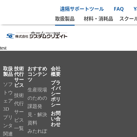
遠隔サポートツール
FAQ
取扱製品
材料・消耗品
スクー
ホーム
test
test
取扱
技術
おすすめ
会社
製品
代行
コンテン
概要
サー
ツ
プラ
ソフ
ビス
イバ
生産現場
トウ
シー
技術
のための
ポリ
ェア
代行
シー
課題発
3D
サー
お問
見・解決
プリ
い合
ビス
資料
わせ
ンタ
一覧
みたれぽ
関連