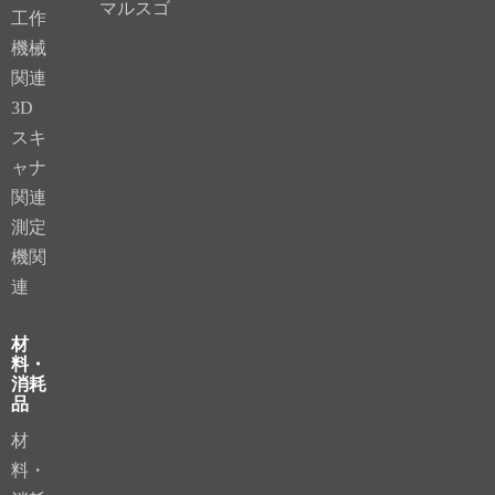
マルスゴ
工作
機械
関連
3D
スキ
ャナ
関連
測定
機関
連
材
料・
消耗
品
材
料・