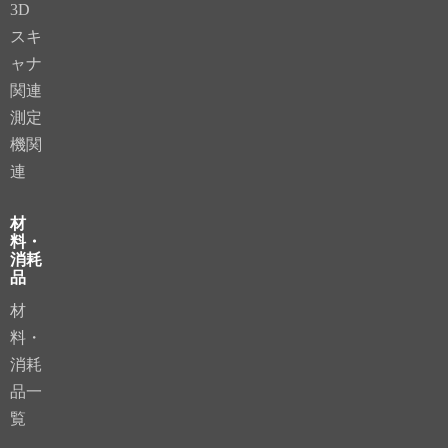
3D
スキ
ャナ
関連
測定
機関
連
材
料・
消耗
品
材
料・
消耗
品一
覧