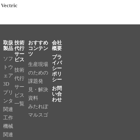
Vectric
取扱
技術
おすすめ
会社
製品
代行
コンテン
概要
サー
ツ
プラ
ソフ
ビス
イバ
生産現場
トウ
シー
技術
のための
ポリ
ェア
代行
シー
課題発
3D
サー
お問
見・解決
プリ
い合
ビス
資料
わせ
ンタ
一覧
みたれぽ
関連
マルスゴ
工作
機械
関連