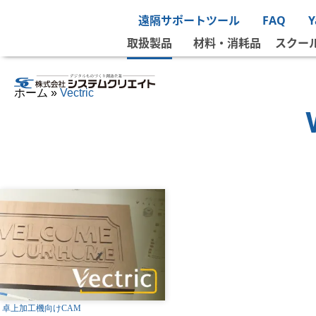
ホーム
»
CAM
»
Vectric
遠隔サポートツール
FAQ
取扱製品
材料・消耗品
スクー
ホーム
»
Vectric
卓上加工機向けCAM