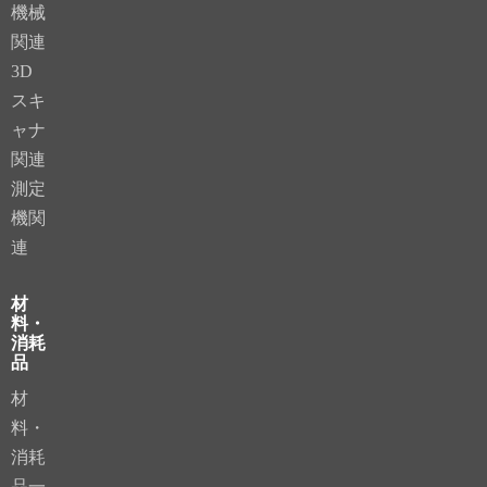
機械
関連
3D
スキ
ャナ
関連
測定
機関
連
材
料・
消耗
品
材
料・
消耗
品一