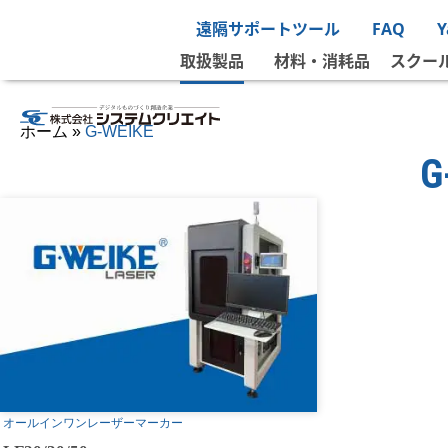
ホーム
»
工作機械関連
»
G-WEIKE
遠隔サポートツール
FAQ
取扱製品
材料・消耗品
スクー
ホーム
»
G-WEIKE
G
オールインワンレーザーマーカー