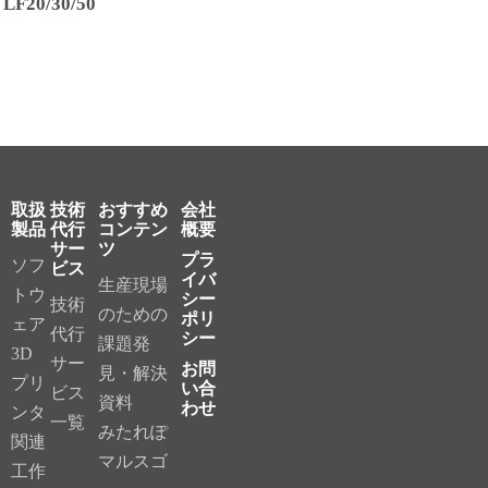
LF20/30/50
取扱
技術
おすすめ
会社
製品
代行
コンテン
概要
サー
ツ
プラ
ソフ
ビス
イバ
生産現場
トウ
シー
技術
のための
ポリ
ェア
代行
シー
課題発
3D
サー
お問
見・解決
プリ
い合
ビス
資料
わせ
ンタ
一覧
みたれぽ
関連
マルスゴ
工作