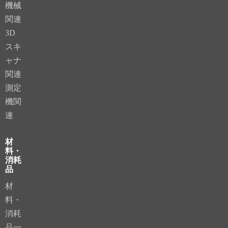
機械
関連
3D
スキ
ャナ
関連
測定
機関
連
材
料・
消耗
品
材
料・
消耗
品一