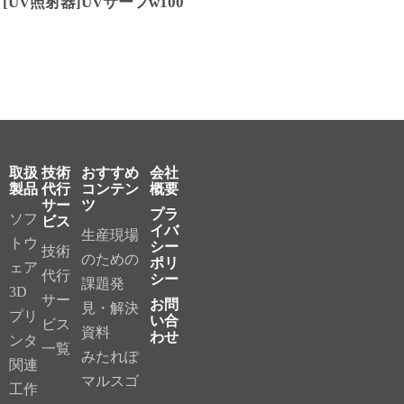
[UV照射器]UVサーフw100
取扱
技術
おすすめ
会社
製品
代行
コンテン
概要
サー
ツ
プラ
ソフ
ビス
イバ
生産現場
トウ
シー
技術
のための
ポリ
ェア
代行
シー
課題発
3D
サー
お問
見・解決
プリ
い合
ビス
資料
わせ
ンタ
一覧
みたれぽ
関連
マルスゴ
工作