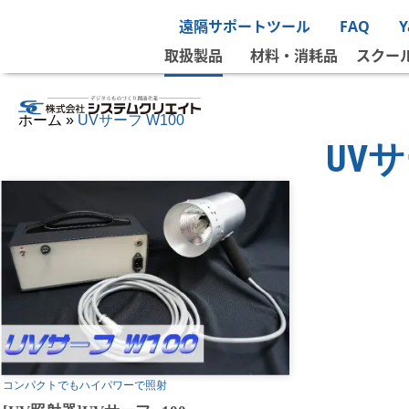
ホーム
»
工作機械関連
»
UVサーフ W100
遠隔サポートツール
FAQ
取扱製品
材料・消耗品
スクー
ホーム
»
UVサーフ W100
UVサ
コンパクトでもハイパワーで照射