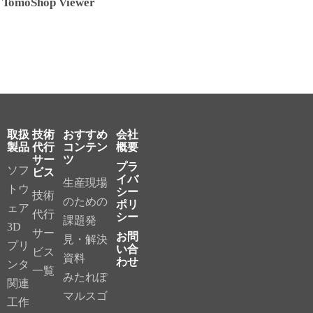
TomoShop Viewer
取扱
技術
おすすめ
会社
製品
代行
コンテン
概要
サー
ツ
プラ
ソフ
ビス
イバ
生産現場
トウ
シー
技術
のための
ポリ
ェア
代行
シー
課題発
3D
サー
お問
見・解決
プリ
い合
ビス
資料
わせ
ンタ
一覧
みたれぽ
関連
マルスゴ
工作