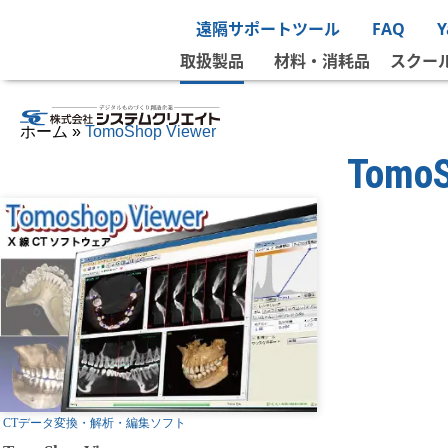
ホーム
»
ビューワ/トランスレータ
»
TomoShop Viewer
遠隔サポートツール
FAQ
取扱製品
材料・消耗品
スクー
ホーム
»
TomoShop Viewer
TomoS
CTデータ変換・解析・編集ソフト