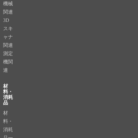
機械
関連
3D
スキ
ャナ
関連
測定
機関
連
材
料・
消耗
品
材
料・
消耗
品一