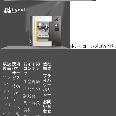
純シリコーン造形が可能
取扱
技術
おすすめ
会社
製品
代行
コンテン
概要
サー
ツ
プラ
ソフ
ビス
イバ
生産現場
トウ
シー
技術
のための
ポリ
ェア
代行
シー
課題発
3D
サー
お問
見・解決
プリ
い合
ビス
資料
わせ
ンタ
一覧