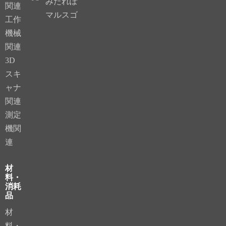
みたれぽ
関連
マルスゴ
工作
機械
関連
3D
スキ
ャナ
関連
測定
機関
連
材
料・
消耗
品
材
料・