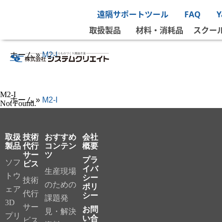
遠隔サポートツール
FAQ
取扱製品
材料・消耗品
スクー
ホーム
»
M2-I
M2-I
ホーム
»
M2-I
Not Found.
取扱
技術
おすすめ
会社
製品
代行
コンテン
概要
サー
ツ
プラ
ソフ
ビス
イバ
生産現場
トウ
シー
技術
のための
ポリ
ェア
代行
シー
課題発
3D
サー
お問
見・解決
プリ
い合
ビス