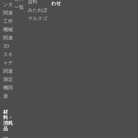
資料
わせ
ンタ
一覧
みたれぽ
関連
マルスゴ
工作
機械
関連
3D
スキ
ャナ
関連
測定
機関
連
材
料・
消耗
品