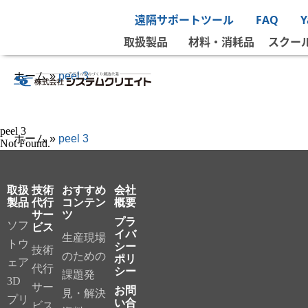
遠隔サポートツール
FAQ
取扱製品
材料・消耗品
スクー
ホーム
»
peel 3
peel 3
ホーム
»
peel 3
Not Found.
取扱
技術
おすすめ
会社
製品
代行
コンテン
概要
サー
ツ
プラ
ソフ
ビス
イバ
生産現場
トウ
シー
技術
のための
ポリ
ェア
代行
シー
課題発
3D
サー
お問
見・解決
プリ
い合
ビス