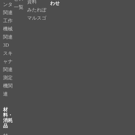
資料
わせ
ンタ
一覧
みたれぽ
関連
マルスゴ
工作
機械
関連
3D
スキ
ャナ
関連
測定
機関
連
材
料・
消耗
品