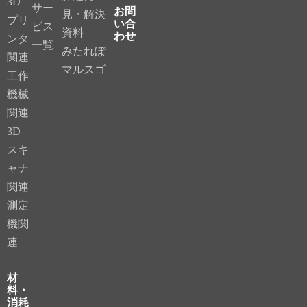
3D
サー
お問
見・解決
プリ
い合
ビス
資料
わせ
ンタ
一覧
みたれぽ
関連
マルスゴ
工作
機械
関連
3D
スキ
ャナ
関連
測定
機関
連
材
料・
消耗