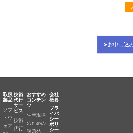
➤お申し込
取扱
技術
おすすめ
会社
製品
代行
コンテン
概要
サー
ツ
プラ
ソフ
ビス
イバ
生産現場
トウ
シー
技術
のための
ポリ
ェア
代行
シー
課題発