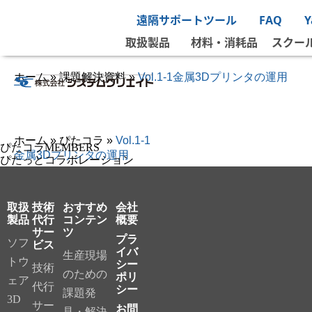
遠隔サポートツール
FAQ
取扱製品
材料・消耗品
スクー
ホーム
»
課題解決資料
»
Vol.1-1金属3Dプリンタの運用
ホーム
»
ぴたコラ
»
Vol.1-1
ぴたコラMEMBERS
金属3Dプリンタの運用
ぴたっとコラボレーション
取扱
技術
おすすめ
会社
製品
代行
コンテン
概要
サー
ツ
プラ
ソフ
ビス
イバ
生産現場
トウ
シー
技術
のための
ポリ
ェア
代行
シー
課題発
3D
サー
お問
見・解決