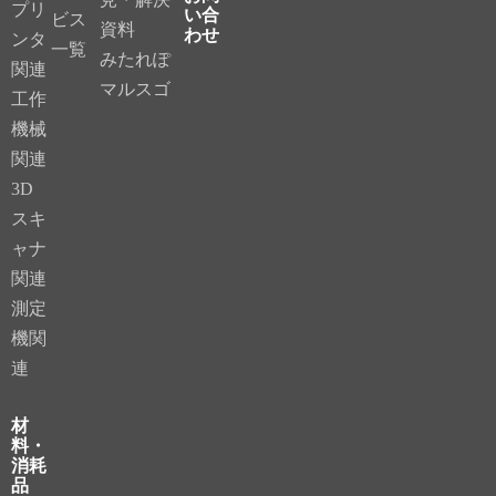
プリ
い合
ビス
資料
わせ
ンタ
一覧
みたれぽ
関連
マルスゴ
工作
機械
関連
3D
スキ
ャナ
関連
測定
機関
連
材
料・
消耗
品