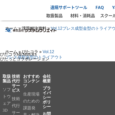
遠隔サポートツール
FAQ
取扱製品
材料・消耗品
スクー
ホーム
»
課題解決資料
»
Vol.12プレス成型金型のトライア
ホーム
»
ぴたコラ
»
Vol.12
ぴたコラMEMBERS
プレス成型金型のトライアウト
ぴたっとコラボレーション
取扱
技術
おすすめ
会社
製品
代行
コンテン
概要
サー
ツ
プラ
ソフ
ビス
イバ
生産現場
トウ
シー
技術
のための
ポリ
ェア
代行
シー
課題発
3D
サー
お問
見・解決