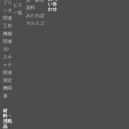
プリ
い合
ビス
資料
わせ
ンタ
一覧
みたれぽ
関連
マルスゴ
工作
機械
関連
3D
スキ
ャナ
関連
測定
機関
連
材
料・
消耗
品