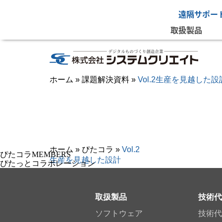
遠隔サポー
取扱製品
ホーム
»
課題解決資料
»
Vol.2生産を見越した設
ホーム
»
ぴたコラ
»
Vol.2
ぴたコラMEMBERS
生産を見越した設計
ぴたっとコラボレーション
取扱製品
技術代
ソフトウェア
技術代