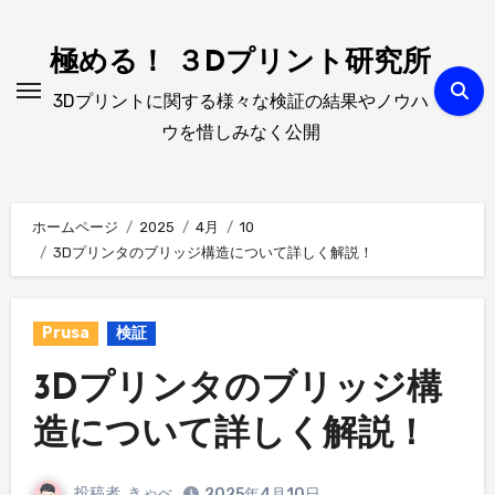
内
容
極める！ ３Dプリント研究所
を
3Dプリントに関する様々な検証の結果やノウハ
ス
ウを惜しみなく公開
キ
ッ
プ
ホームページ
2025
4月
10
3Dプリンタのブリッジ構造について詳しく解説！
Prusa
検証
3Dプリンタのブリッジ構
造について詳しく解説！
投稿者
きゃべ
2025年4月10日