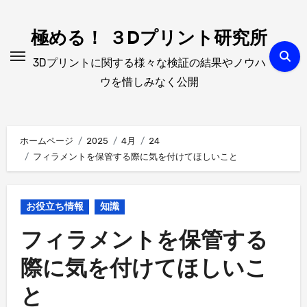
内
容
極める！ ３Dプリント研究所
を
3Dプリントに関する様々な検証の結果やノウハ
ス
ウを惜しみなく公開
キ
ッ
プ
ホームページ
2025
4月
24
フィラメントを保管する際に気を付けてほしいこと
お役立ち情報
知識
フィラメントを保管する
際に気を付けてほしいこ
と