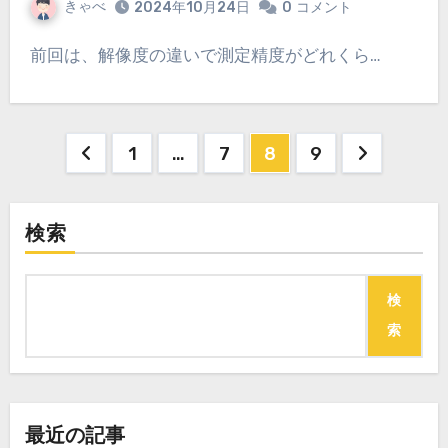
きゃべ
2024年10月24日
0
コメント
前回は、解像度の違いで測定精度がどれくら…
投
1
…
7
8
9
稿
の
検索
ペ
検
ー
索
ジ
送
り
最近の記事