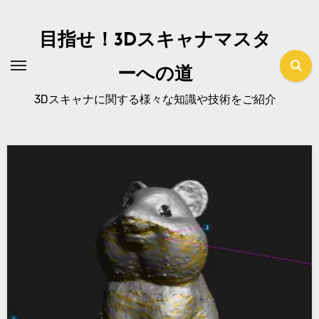
内
容
目指せ！3Dスキャナマスタ
を
ス
ーへの道
キ
3Dスキャナに関する様々な知識や技術をご紹介
ッ
プ