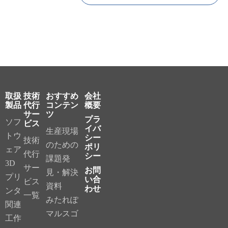
取扱
技術
おすすめ
会社
製品
代行
コンテン
概要
サー
ツ
プラ
ソフ
ビス
イバ
生産現場
トウ
シー
技術
のための
ポリ
ェア
代行
シー
課題発
3D
サー
お問
見・解決
プリ
い合
ビス
資料
わせ
ンタ
一覧
みたれぽ
関連
マルスゴ
工作