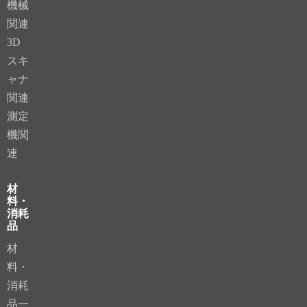
機械
関連
3D
スキ
ャナ
関連
測定
機関
連
材
料・
消耗
品
材
料・
消耗
品一