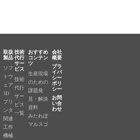
取扱
技術
おすすめ
会社
製品
代行
コンテン
概要
サー
ツ
プラ
ソフ
ビス
イバ
生産現場
トウ
シー
技術
のための
ポリ
ェア
代行
シー
課題発
3D
サー
お問
見・解決
プリ
い合
ビス
資料
わせ
ンタ
一覧
みたれぽ
関連
マルスゴ
工作
機械