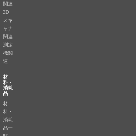
関連
3D
スキ
ャナ
関連
測定
機関
連
材
料・
消耗
品
材
料・
消耗
品一