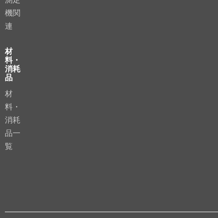
機関
連
材
料・
消耗
品
材
料・
消耗
品一
覧