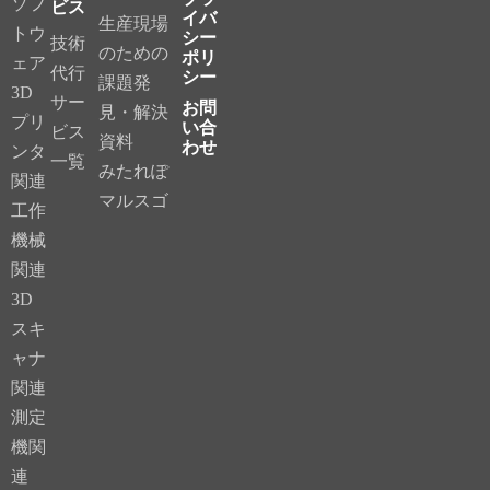
ソフ
ビス
イバ
生産現場
トウ
シー
技術
のための
ポリ
ェア
代行
シー
課題発
3D
サー
お問
見・解決
プリ
い合
ビス
資料
わせ
ンタ
一覧
みたれぽ
関連
マルスゴ
工作
機械
関連
3D
スキ
ャナ
関連
測定
機関
連