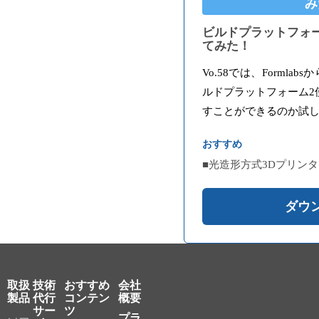
み
ビルドプラットフォー
てみた！
Vo.58では、Formla
ルドプラットフォーム2
すことができるのか試
おすすめ
■光造形方式3Dプリンタ
ダウ
取扱
技術
おすすめ
会社
製品
代行
コンテン
概要
サー
ツ
プラ