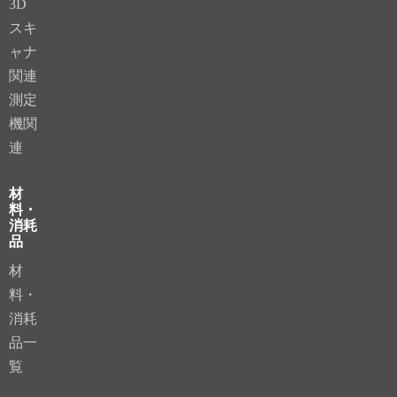
3D
スキ
ャナ
関連
測定
機関
連
材
料・
消耗
品
材
料・
消耗
品一
覧