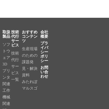
取扱
技術
おすすめ
会社
製品
代行
コンテン
概要
サー
ツ
プラ
ソフ
ビス
イバ
生産現場
トウ
シー
技術
のための
ポリ
ェア
代行
シー
課題発
3D
サー
お問
見・解決
プリ
い合
ビス
資料
わせ
ンタ
一覧
みたれぽ
関連
マルスゴ
工作
機械
関連