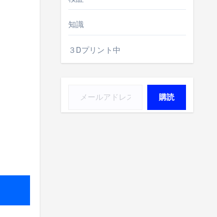
知識
３Dプリント中
メールアドレスを入力...
購読