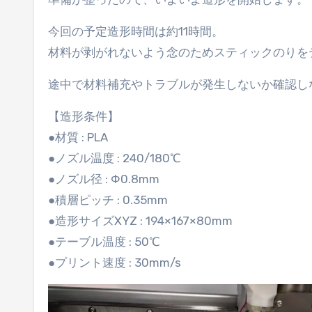
今回の予定造形時間は約11時間。
材料が剥がれないよう念のためスティックのりを
途中で材料補充やトラブルが発生しないか確認し
【造形条件】
●材質 : PLA
●ノズル温度 : 240/180℃
●ノズル径 : Φ0.8mm
●積層ピッチ : 0.35mm
●造形サイズXYZ : 194×167×80mm
●テーブル温度 : 50℃
●プリント速度 : 30mm/s