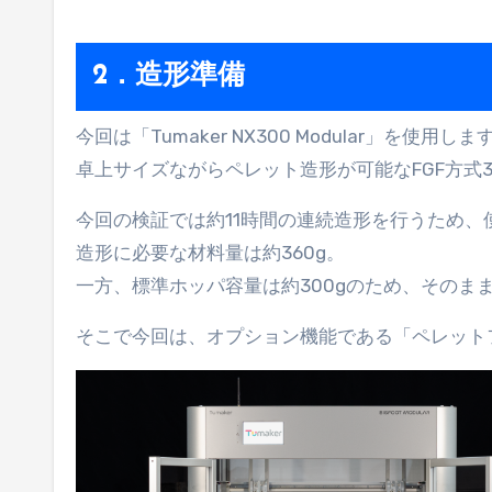
2．
造形準備
今回は「Tumaker NX300 Modular」を使用しま
卓上サイズながらペレット造形が可能なFGF方式
今回の検証では約11時間の連続造形を行うため、
造形に必要な材料量は約360g。
一方、標準ホッパ容量は約300gのため、そのま
そこで今回は、オプション機能である「ペレット