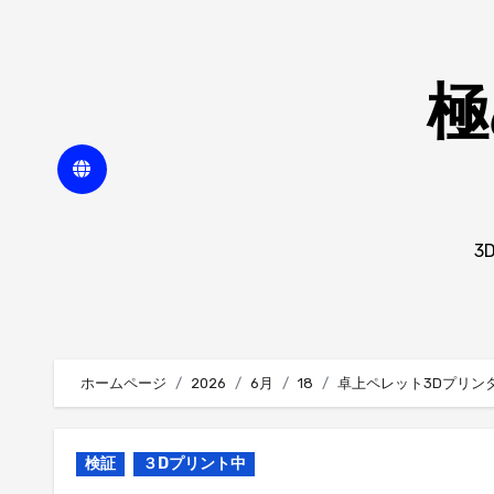
内
容
を
極
ス
キ
ッ
プ
3
ホームページ
2026
6月
18
卓上ペレット3Dプリン
検証
３Dプリント中