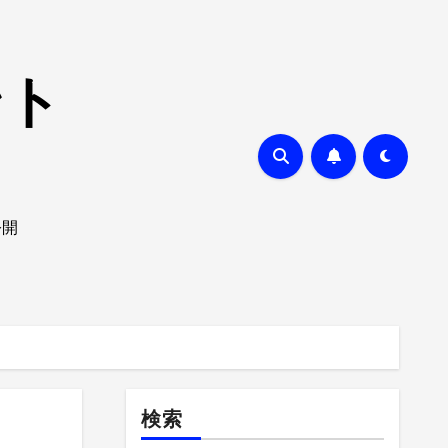
ント
公開
検索